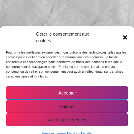
Gérer le consentement aux
cookies
Pour offrir les meilleures expériences, nous utilisons des technologies telles que les
cookies pour stocker et/ou accéder aux informations des appareils. Le fait de
consentir à ces technologies nous permettra de traiter des données telles que le
comportement de navigation ou les ID uniques sur ce site. Le fait de ne pas
consentir ou de retirer son consentement peut avoir un effet négatif sur certaines
UNE DEMANDE
caractéristiques et fonctions.
PARTICULIÈRE,
Accepter
Refuser
CONTACTEZ-NOUS
Voir les préférences
!
RESERVER
Mentions Légales
Mentions Légales