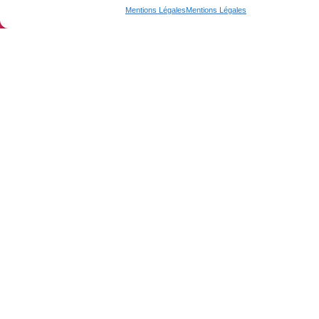
Online booking
Mentions Légales
Mentions Légales